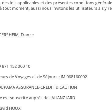
ct des lois applicables et des présentes conditions générale
à tout moment, aussi nous invitons les utilisateurs à s’y 
ENITUDE COLMAR
HT, 68040 INGERSHEIM, France
 80 35 20
l : 150 000 €
9 871 152 000 10
teurs de Voyages et de Séjours : IM 068160002
: GROUPAMA ASSURANCE-CREDIT & CAUTION
e est souscrite auprès de : ALIANZ IARD
 David HOUX