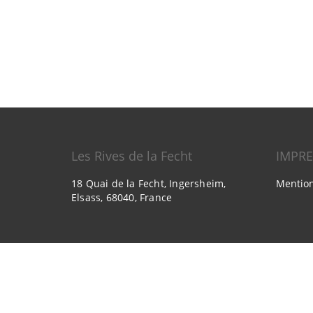
Les Rives de la Fecht
IMPR
18 Quai de la Fecht, Ingersheim,
Mention
Elsass, 68040, France
2026
All rights reserved