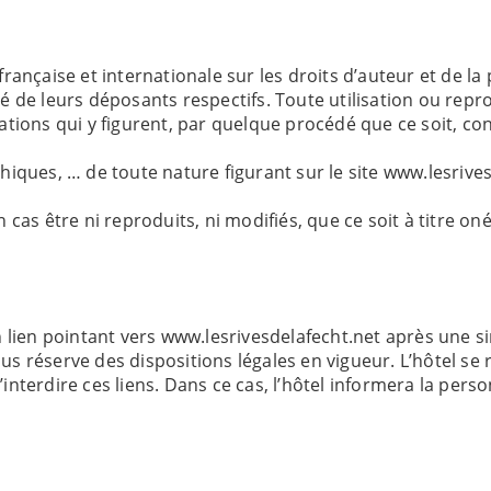
 française et internationale sur les droits d’auteur et de l
té de leurs déposants respectifs. Toute utilisation ou repro
tions qui y figurent, par quelque procédé que ce soit, co
ques, … de toute nature figurant sur le site www.lesrivesd
as être ni reproduits, ni modifiés, que ce soit à titre on
r un lien pointant vers www.lesrivesdelafecht.net après une
ous réserve des dispositions légales en vigueur. L’hôtel se 
d’interdire ces liens. Dans ce cas, l’hôtel informera la pe