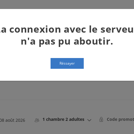
FRANÇAI
La connexion avec le serveu
ACCUEIL
APPARTEMENTS
GROUPES
RESTAURA
n'a pas pu aboutir.
RÉSERVEZ
Réssayer
1 chambre 2 adultes
ress